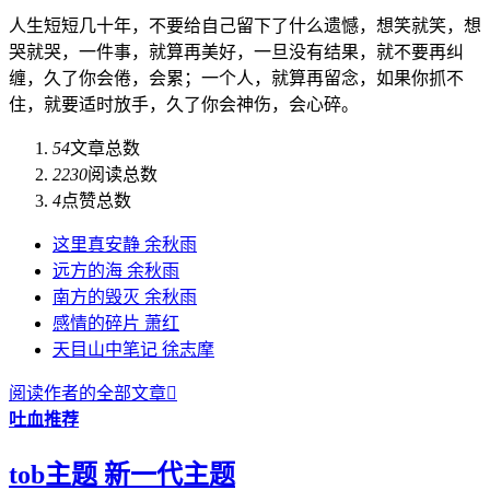
人生短短几十年，不要给自己留下了什么遗憾，想笑就笑，想
哭就哭，一件事，就算再美好，一旦没有结果，就不要再纠
缠，久了你会倦，会累；一个人，就算再留念，如果你抓不
住，就要适时放手，久了你会神伤，会心碎。
54
文章总数
2230
阅读总数
4
点赞总数
这里真安静 余秋雨
远方的海 余秋雨
南方的毁灭 余秋雨
感情的碎片 萧红
天目山中笔记 徐志摩
阅读作者的全部文章

吐血推荐
tob主题 新一代主题