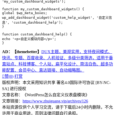
'my_custom_dashboard_widgets');
function my_custom_dashboard_widgets() {
global $wp_meta_boxes;
wp_add_dashboard_widget('custom_help_widget', '自定义信
息', 'custom_dashboard_help');
}
function custom_dashboard_help() {
echo '<p>自定义模块内容</p>';
}
AD：
【themebetter】
DUX主题，美观实用，支持夜间模式、
快讯、专题、百度收录、人机验证、多级分类筛选，适用于垂
直站点、科技博客、个人站，扁平化设计、简洁白色、超多功
能配置、会员中心、直达链接、自动缩略图。

赞(
0
)
打赏
版权声明：本文采用知识共享 署名4.0国际许可协议 [BY-NC-
SA] 进行授权
文章名称：《WordPress怎么自定义仪表盘模块》
文章链接：
https://www.zhuiguang.vip/archives/126
本站资源仅供个人学习交流，请于下载后24小时内删除，不允
许用于商业用途，否则法律问题自行承担。