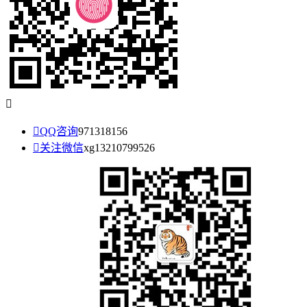


QQ咨询
971318156

关注微信
xg13210799526