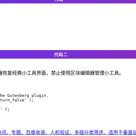
代码二
器恢复经典小工具界面，禁止使用区块编辑器管理小工具。
he Gutenberg plugin.

turn_false' );

' );
快讯、专题、百度收录、人机验证、多级分类筛选，适用于垂直