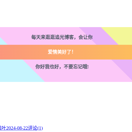
走路也有劲了！
腿也不痛了！
每天来逛逛追光博客，会让你
腰也不酸了！
工作也轻松了！
你好我也好，不要忘记哦!
枫叶
2024-08-22
评论(1)