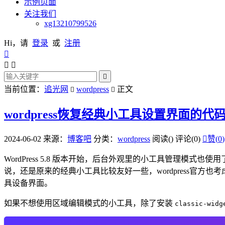
示例页面
关注我们
xg13210799526
Hi，请
登录
或
注册




当前位置：
追光网
wordpress
正文


wordpress恢复经典小工具设置界面的代
2024-06-02
来源：
博客吧
分类：
wordpress
阅读(
)
评论(0)

赞(
0
)
WordPress 5.8 版本开始，后台外观里的小工具管理模式
说，还是原来的经典小工具比较友好一些，wordpress官方也考虑
具设备界面。
如果不想使用区域编辑模式的小工具，除了安装
classic-wid