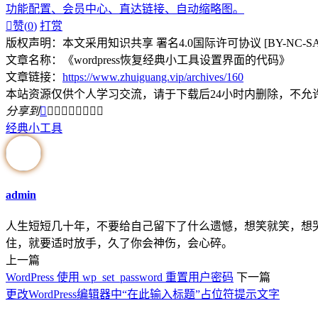
功能配置、会员中心、直达链接、自动缩略图。

赞(
0
)
打赏
版权声明：本文采用知识共享 署名4.0国际许可协议 [BY-NC-S
文章名称：《wordpress恢复经典小工具设置界面的代码》
文章链接：
https://www.zhuiguang.vip/archives/160
本站资源仅供个人学习交流，请于下载后24小时内删除，不允
分享到









经典小工具
admin
人生短短几十年，不要给自己留下了什么遗憾，想笑就笑，想
住，就要适时放手，久了你会神伤，会心碎。
上一篇
WordPress 使用 wp_set_password 重置用户密码
下一篇
更改WordPress编辑器中“在此输入标题”占位符提示文字