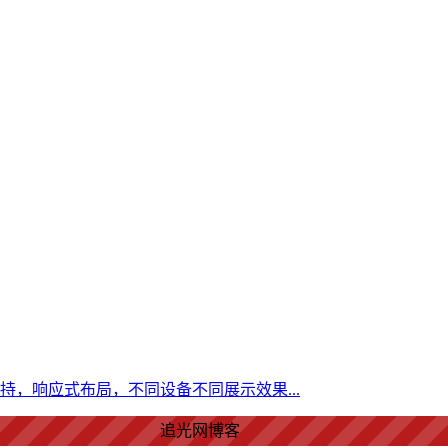
爱情美好了！
持，响应式布局，不同设备不同展示效果...
心情舒畅了！
追光网博客