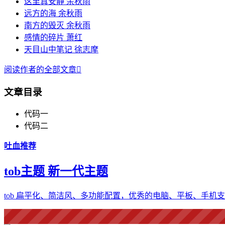
这里真安静 余秋雨
远方的海 余秋雨
南方的毁灭 余秋雨
感情的碎片 萧红
天目山中笔记 徐志摩
阅读作者的全部文章

文章目录
代码一
代码二
吐血推荐
tob主题 新一代主题
tob 扁平化、简洁风、多功能配置，优秀的电脑、平板、手机支