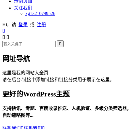
示例页面
关注我们
xg13210799526
Hi，请
登录
或
注册




网址导航
这里是我的网站大全页
请在后台-链接中添加链接和链接分类用于展示在这里。
更好的WordPress主题
支持快讯、专题、百度收录推送、人机验证、多级分类筛选器
自动缩略图等...
联系我们

联系我们
