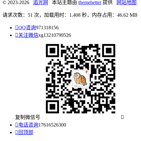
© 2023-2026
追光网
本站主题由
themebetter
提供
网站地图
请求次数：51 次，加载用时：1.408 秒，内存占用：46.62 MB

QQ咨询
971318156

关注微信
xg13210799526
复制微信号


电话咨询
17616526300

回顶部