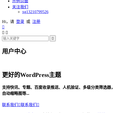
示例页面
关注我们
xg13210799526
Hi，请
登录
或
注册




用户中心
更好的WordPress主题
支持快讯、专题、百度收录推送、人机验证、多级分类筛选器
自动缩略图等...
联系我们

联系我们
