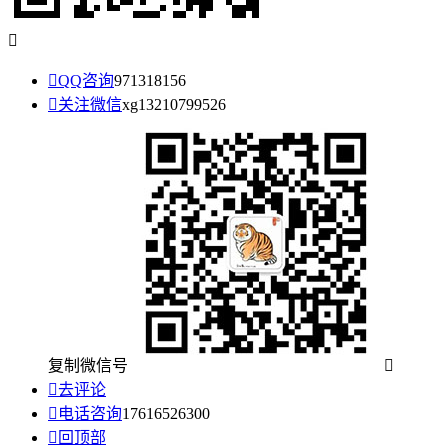


QQ咨询
971318156

关注微信
xg13210799526
复制微信号


去评论

电话咨询
17616526300

回顶部