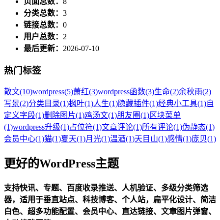
页面总数：
8
分类总数：
3
链接总数：
0
用户总数：
2
最后更新：
2026-07-10
热门标签
散文
(10)
wordpress
(5)
萧红
(3)
wordpress函数
(3)
生命
(2)
余秋雨
(2)
写景
(2)
分类目录
(1)
枫叶
(1)
人生
(1)
隐藏插件
(1)
经典小工具
(1)
自
定义字段
(1)
删除图片
(1)
鸡汤文
(1)
朋友圈
(1)
区块菜单
(1)
wordpress升级
(1)
占位符
(1)
文章评论
(1)
所有评论
(1)
伪静态
(1)
会员中心
(1)
猫
(1)
夏天
(1)
月光
(1)
温酒
(1)
天目山
(1)
感情
(1)
庞贝
(1)
更好的WordPress主题
支持快讯、专题、百度收录推送、人机验证、多级分类筛选
器，适用于垂直站点、科技博客、个人站，扁平化设计、简洁
白色、超多功能配置、会员中心、直达链接、文章图片弹窗、