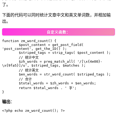
了。
下面的代码可以同时统计文章中文和英文单词数，并相加输
出。
自定义函数：
function zm_word_count() {

	$post_content = get_post_field( 
'post_content', get_the_ID() );

	$striped_tags = strip_tags( $post_content );

	// 统计中文

	$zh_words = preg_match_all( '/[\x{4e00}-
\x{9fa5}]/u', $striped_tags, $matches );

	// 统计英文

	$en_words = str_word_count( $striped_tags );

	// 合计

	$total_words = $zh_words + $en_words;

	return $total_words . ' 字';

}
输出
：
<?php echo zm_word_count(); ?>