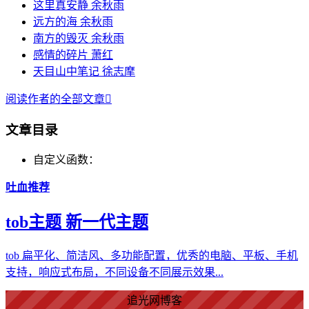
这里真安静 余秋雨
远方的海 余秋雨
南方的毁灭 余秋雨
感情的碎片 萧红
天目山中笔记 徐志摩
阅读作者的全部文章

文章目录
自定义函数：
吐血推荐
tob主题 新一代主题
tob 扁平化、简洁风、多功能配置，优秀的电脑、平板、手机
爱情美好了！
支持，响应式布局，不同设备不同展示效果...
心情舒畅了！
追光网博客