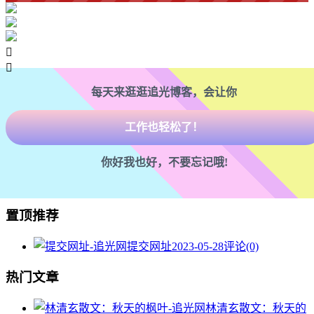
走路也有劲了！

腿也不痛了！

每天来逛逛追光博客，会让你
腰也不酸了！
工作也轻松了！
你好我也好，不要忘记哦!
置顶推荐
提交网址
2023-05-28
评论(0)
热门文章
林清玄散文：秋天的