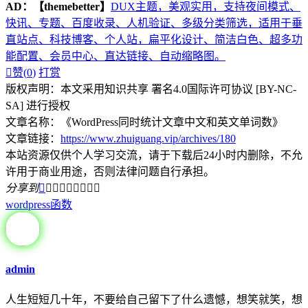
AD：
【themebetter】
DUX主题，美观实用，支持夜间模式、
快讯、专题、百度收录、人机验证、多级分类筛选，适用于垂
直站点、科技博客、个人站，扁平化设计、简洁白色、超多功
能配置、会员中心、直达链接、自动缩略图。

赞(
0
)
打赏
版权声明：本文采用知识共享 署名4.0国际许可协议 [BY-NC-
SA] 进行授权
文章名称：《WordPress同时统计文章中文和英文单词数》
文章链接：
https://www.zhuiguang.vip/archives/180
本站资源仅供个人学习交流，请于下载后24小时内删除，不允
许用于商业用途，否则法律问题自行承担。
分享到









wordpress函数
admin
人生短短几十年，不要给自己留下了什么遗憾，想笑就笑，想