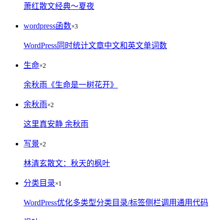
萧红散文经典～夏夜
wordpress函数
×3
WordPress同时统计文章中文和英文单词数
生命
×2
余秋雨《生命是一树花开》
余秋雨
×2
这里真安静 余秋雨
写景
×2
林清玄散文：秋天的枫叶
分类目录
×1
WordPress优化多类型分类目录/标签侧栏调用通用代码