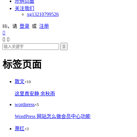
示例页面
关注我们
xg13210799526
Hi，请
登录
或
注册




标签页面
散文
×10
这里真安静 余秋雨
wordpress
×5
WordPress 网站怎么做会员中心功能
萧红
×3