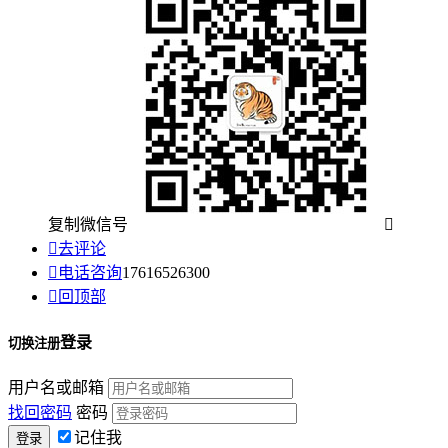
复制微信号


去评论

电话咨询
17616526300

回顶部
登录
切换注册
用户名或邮箱
找回密码
密码
记住我