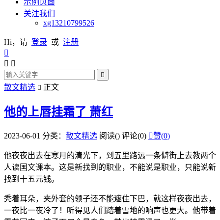
示例页面
关注我们
xg13210799526
Hi，请
登录
或
注册




散文精选
正文

他的上唇挂霜了 萧红
2023-06-01
分类：
散文精选
阅读(
)
评论(0)

赞(
0
)
他夜夜出去在寒月的清光下，到五里路远一条僻街上去教两个
人读国文课本。这是新找到的职业，不能说是职业，只能说新
找到十五元钱。
秃着耳朵，夹外套的领子还不能遮住下巴，就这样夜夜出去，
一夜比一夜冷了！听得见人们踏着雪地的响声也更大。他带着