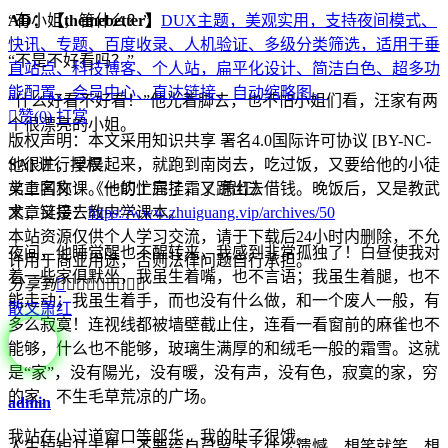
“有小姐，管什么？”
AD：
【themebetter】
DUX主题，美观实用，支持夜间模式、
快讯、专题、百度收录、人机验证、多级分类筛选，适用于垂
“不是不好看吗？”
直站点、科技博客、个人站，扁平化设计、简洁白色、超多功
能配置、会员中心、直达链接、自动缩略图。
“什么好看不好看！”他光着脚去，也不怕小姐们看，汪家有两

赞(
0
)
打赏
个很漂亮的小姐。
版权声明：本文采用知识共享 署名4.0国际许可协议 [BY-NC-
他很忙，早晨起来，就跑到南岗去，吃过饭，又要给他的小徒
SA] 进行授权
弟上国文课。一切忙完了，又跑出去借钱。晚饭后，又是教武
文章名称：《他的上唇挂霜了 萧红》
术，又是去教中学课本。
文章链接：
https://www.zhuiguang.vip/archives/50
本站资源仅供个人学习交流，请于下载后24小时内删除，不允
夜间，他睡觉醒也不醒转来，我感到非常孤独了！白昼使我对
许用于商业用途，否则法律问题自行承担。
着一些家俱默坐，我虽生着嘴，也不言语；我虽生着腿，也不
分享到









能走动；我虽生着手，而也没有什么做，和一个废人一般，有
散文
萧红
多么寂寞！连视线都被墙壁截止住，连看一看窗前的麻雀也不
能够，什么也不能够，玻璃生满厚的和绒毛一般的霜雪。这就
是“家”，没有陽光，没有暖，没有声，没有色，寂寞的家，穷
的家，不生毛草荒凉的广场。
admin
我站在小过道窗口等郎华，我的肚子很饿。
人生短短几十年，不要给自己留下了什么遗憾，想笑就笑，想