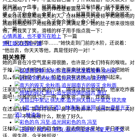
哭就哭，一件事，就算再美好，一旦没有结果，就不要再纠
铁门扇响了一下，我的神经便要震荡一下，铁门响了无数次，
缠，久了你会倦，会累；一个人，就算再留念，如果你抓不
来来往往都是和我无关的人。汪林她很大的皮领子和她很响的
住，就要适时放手，久了你会神伤，会心碎。
高跟鞋相配称，她摇摇罢晃，满满足足，她的肚子想来很饱很
上一篇
饱，向我笑了笑，滑稽的样子用手指点我一下：
心情再差，也不要写在脸上
下一篇
“啊！又在等你的郎华……”她快走到门前的木阶，还说着：
萧红散文经典～饿
“他出去，你天天等他，真是怪好的一对！”
相关推荐
她的声音在冷空气里来得很脆，也许是少女们特有的喉咙。对
于她，我立刻把她忘记，也许原来就没把她看见，没把她听
这里真安静 余秋雨
见。假若我是个男人，怕是也只有这样。肚子响叫起来。
远方的海 余秋雨
南方的毁灭 余秋雨
汪家厨房传出来炒酱的气味，隔得远我也会嗅到，他家吃炸酱
感情的碎片 萧红
面吧！炒酱的铁勺子一响，都象说：炸酱，炸酱面……
天目山中笔记 徐志摩
《温一壶月光下
在过道站着，脚冻得很痛，鼻子流着鼻涕。我回到屋里，关好
酒》 林清玄
二层门，不知是想什么，默坐了好久。
彩色的鸟 冯至
汪林的二姐到冷屋去取食物，我去倒脏水见她，平日不很说
汪曾祺《夏天》原文
话，很生疏，今天她却说：