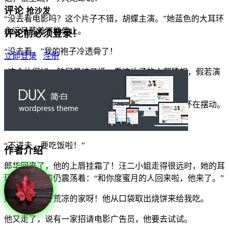
评论
抢沙发
“没去看电影吗？这个片子不错，胡蝶主演。”她蓝色的大耳环
永远吊荡着不能停止。
评论前必须登录！
“没去看。”我的袍子冷透骨了！
立即登录
注册
“这个片很好，煞尾是结了婚，看这片子的人都猜想，假若演
下去，那是怎么美满的……”
她热心地来到门缝边，在门缝我也看到她大长的耳环在摆动。
“进来玩玩吧！”
“不进去，要吃饭啦！”
作者介绍
郎华回来了，他的上唇挂霜了！汪二小姐走得很远时，她的耳
环和她的话声仍震荡着：“和你度蜜月的人回来啦，他来了。”
好寂寞的，好荒凉的家呀！他从口袋取出烧饼来给我吃。
他又走了，说有一家招请电影广告员，他要去试试。