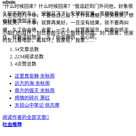
admin
“什么时候回来？什么时候回来？”我追赶到门外问他，好象很
久捉不到的鸟儿，捉到又飞了！失望和寂寞，虽然吃着烧饼，
人生短短几十年，不要给自己留下了什么遗憾，想笑就笑，想
也好象饿倒下来。
哭就哭，一件事，就算再美好，一旦没有结果，就不要再纠
缠，久了你会倦，会累；一个人，就算再留念，如果你抓不
小姐们的耳环，对比着郎华的上唇挂着的霜。对门居着，他家
住，就要适时放手，久了你会神伤，会心碎。
的女儿看电影，戴耳环；我家呢？我家……
54
文章总数
2234
阅读总数
4
点赞总数
这里真安静 余秋雨
远方的海 余秋雨
南方的毁灭 余秋雨
感情的碎片 萧红
天目山中笔记 徐志摩
阅读作者的全部文章

吐血推荐