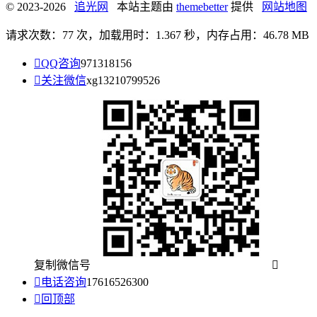
© 2023-2026
追光网
本站主题由
themebetter
提供
网站地图
请求次数：77 次，加载用时：1.367 秒，内存占用：46.78 MB

QQ咨询
971318156

关注微信
xg13210799526
复制微信号


电话咨询
17616526300

回顶部