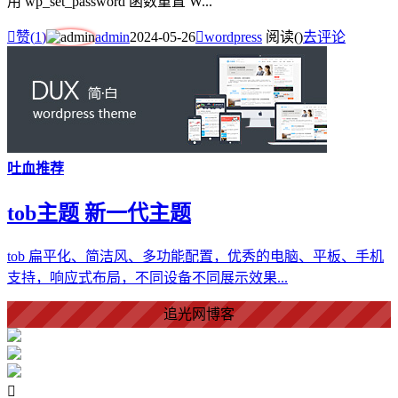
用 wp_set_password 函数重置 W...

赞(
1
)
admin
2024-05-26

wordpress
阅读(
)
去评论
吐血推荐
tob主题 新一代主题
tob 扁平化、简洁风、多功能配置，优秀的电脑、平板、手机
爱情美好了！
支持，响应式布局，不同设备不同展示效果...
心情舒畅了！
追光网博客
走路也有劲了！

腿也不痛了！