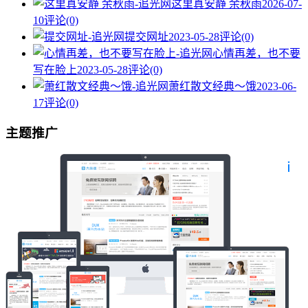
这里真安静 余秋雨
2026-07-
10
评论(0)
提交网址
2023-05-28
评论(0)
心情再差，也不要
写在脸上
2023-05-28
评论(0)
萧红散文经典～饿
2023-06-
17
评论(0)
主题推广
也