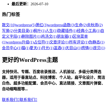
最后更新：
2026-07-10
热门标签
散文
(10)
wordpress
(5)
萧红
(3)
wordpress函数
(3)
生命
(2)
余秋雨
(2)
写景
(2)
分类目录
(1)
枫叶
(1)
人生
(1)
隐藏插件
(1)
经典小工具
(1)
自
定义字段
(1)
删除图片
(1)
鸡汤文
(1)
朋友圈
(1)
区块菜单
(1)
wordpress升级
(1)
占位符
(1)
文章评论
(1)
所有评论
(1)
伪静态
(1)
会员中心
(1)
猫
(1)
夏天
(1)
月光
(1)
温酒
(1)
天目山
(1)
感情
(1)
庞贝
(1)
更好的WordPress主题
支持快讯、专题、百度收录推送、人机验证、多级分类筛选
器，适用于垂直站点、科技博客、个人站，扁平化设计、简洁
白色、超多功能配置、会员中心、直达链接、文章图片弹窗、
自动缩略图等...
联系我们

联系我们
