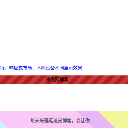
爱情美好了！
心情舒畅了！
持，响应式布局，不同设备不同展示效果...
走路也有劲了！
追光网博客
腿也不痛了！
腰也不酸了！
每天来逛逛追光博客，会让你
工作也轻松了！