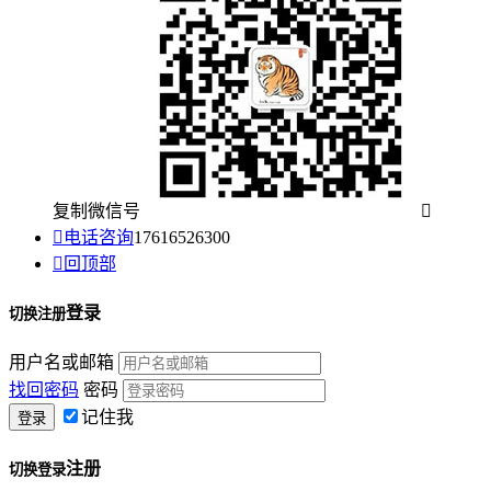
复制微信号


电话咨询
17616526300

回顶部
登录
切换注册
用户名或邮箱
找回密码
密码
记住我
注册
切换登录