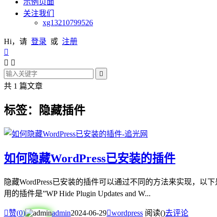
示例页面
关注我们
xg13210799526
Hi，请
登录
或
注册




共 1 篇文章
标签：隐藏插件
如何隐藏WordPress已安装的插件
隐藏WordPress已安装的插件可以通过不同的方法来实现
用的插件是”WP Hide Plugin Updates and W...

赞(
0
)
admin
2024-06-29

wordpress
阅读(
)
去评论