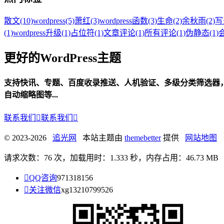
散文
(10)
wordpress
(5)
萧红
(3)
wordpress函数
(3)
生命
(2)
余秋雨
(2)
写
(1)
wordpress升级
(1)
占位符
(1)
文章评论
(1)
所有评论
(1)
伪静态
(1)
更好的WordPress主题
支持快讯、专题、百度收录推送、人机验证、多级分类筛选器
自动缩略图等...
联系我们

联系我们

© 2023-2026
追光网
本站主题由
themebetter
提供
网站地图
请求次数：76 次，加载用时：1.333 秒，内存占用：46.73 MB

QQ咨询
971318156

关注微信
xg13210799526