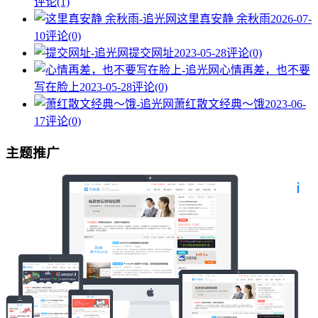
评论(1)
这里真安静 余秋雨
2026-07-
10
评论(0)
提交网址
2023-05-28
评论(0)
心情再差，也不要
写在脸上
2023-05-28
评论(0)
萧红散文经典～饿
2023-06-
17
评论(0)
主题推广
也