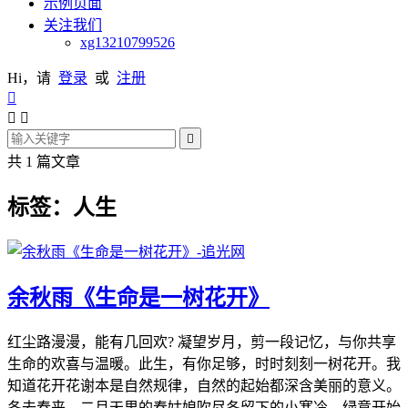
示例页面
关注我们
xg13210799526
Hi，请
登录
或
注册




共 1 篇文章
标签：人生
余秋雨《生命是一树花开》
红尘路漫漫，能有几回欢? 凝望岁月，剪一段记忆，与你共享
生命的欢喜与温暖。此生，有你足够，时时刻刻一树花开。我
知道花开花谢本是自然规律，自然的起始都深含美丽的意义。
冬去春来，二月天里的春姑娘吹尽冬留下的小寒冷，绿意开始