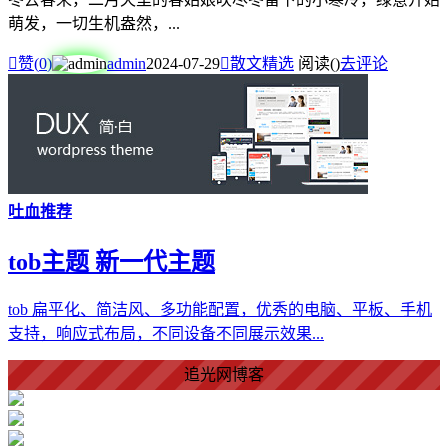
萌发，一切生机盎然，...

赞(
0
)
admin
2024-07-29

散文精选
阅读(
)
去评论
吐血推荐
tob主题 新一代主题
tob 扁平化、简洁风、多功能配置，优秀的电脑、平板、手机
爱情美好了！
支持，响应式布局，不同设备不同展示效果...
追光网博客
心情舒畅了！
走路也有劲了！