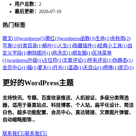
用户总数：
2
最后更新：
2026-07-10
热门标签
散文
(10)
wordpress
(5)
萧红
(3)
wordpress函数
(3)
生命
(2)
余秋雨
(2)
写景
(2)
分类目录
(1)
枫叶
(1)
人生
(1)
隐藏插件
(1)
经典小工具
(1)
自
定义字段
(1)
删除图片
(1)
鸡汤文
(1)
朋友圈
(1)
区块菜单
(1)
wordpress升级
(1)
占位符
(1)
文章评论
(1)
所有评论
(1)
伪静态
(1)
会员中心
(1)
猫
(1)
夏天
(1)
月光
(1)
温酒
(1)
天目山
(1)
感情
(1)
庞贝
(1)
更好的WordPress主题
支持快讯、专题、百度收录推送、人机验证、多级分类筛选
器，适用于垂直站点、科技博客、个人站，扁平化设计、简洁
白色、超多功能配置、会员中心、直达链接、文章图片弹窗、
自动缩略图等...
联系我们

联系我们
